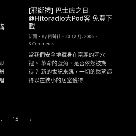
[耶誕禮] 巴士底之日
@Hitoradio大Pod客 免費下
載
購
新聞
By
回聲社
20 12 月, 2006
3 Comments
當我們安全地藏身在富麗的洞穴
即
裡。 革命的號角，是否依然被期
贈
待？ 新的世紀來臨，一切的慾望都
唱
得以在狹小的居室獲得…
…
15
→