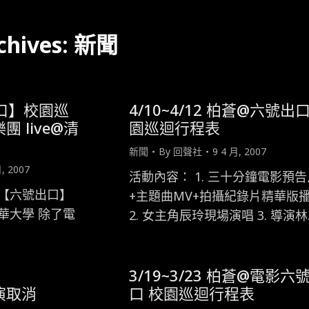
chives:
新聞
出口】校園巡
4/10~4/12 柏蒼@六號出
團 live@清
園巡迴行程表
新聞
By
回聲社
9 4 月, 2007
月, 2007
活動內容： 1. 三十分鐘電影預告
 電影【六號出口】
+主題曲MV+拍攝紀錄片精華版
清華大學 除了電
2. 女主角辰玲現場演唱 3. 導演林
3/19~3/23 柏蒼@電影六
表演取消
口 校園巡迴行程表