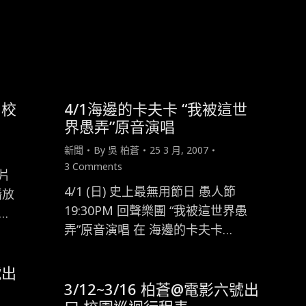
口校
4/1海邊的卡夫卡 “我被這世
界愚弄”原音演唱
新聞
By
吳 柏蒼
25 3 月, 2007
3 Comments
片
4/1 (日) 史上最無用節日 愚人節
播放
19:30PM 回聲樂團 “我被這世界愚
…
弄”原音演唱 在 海邊的卡夫卡…
號出
3/12~3/16 柏蒼@電影六號出