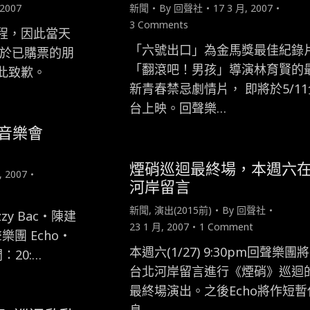
 2007
新聞
By
回聲社
17 3 月, 2007
3 Comments
程，因此當天
「六號出口」為金馬獎最佳紀錄
對於已購票的朋
「翻滾吧！男孩」導演林育賢的
此致歉。
新青春禁忌劇情片， 即將於5/11
台上映。回聲樂…
書音樂會
煙硝巡迴最終場，本週六
, 2007
河岸留言
新聞
,
演出(2015前)
By
回聲社
y Bac‧陳建
23 1 月, 2007
1 Comment
樂團 Echo‧
本週六(1/27) 9:30pm回聲樂團
：20:…
台北河岸留言進行《煙硝》巡迴
最終場演出。之後Echo將作短暫