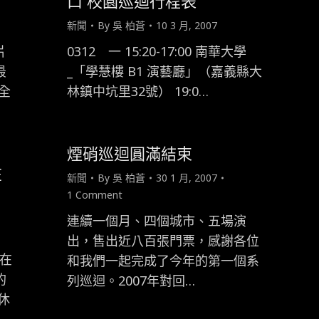
口 校園巡迴行程表
新聞
By
吳 柏蒼
10 3 月, 2007
片
0312 一 15:20-17:00 南華大學
最
_「學慧樓 B1 演藝廳」（嘉義縣大
全
林鎮中坑里32號） 19:0…
煙硝巡迴圓滿結束
在
新聞
By
吳 柏蒼
30 1 月, 2007
1 Comment
連續一個月、四個城市、五場演
出，售出近八百張門票，感謝各位
將在
和我們一起完成了今年的第一個系
的
列巡迴。2007年對回…
休