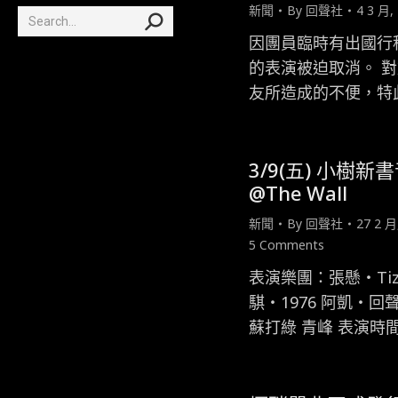
新聞
By
回聲社
4 3 月,
Search:
因團員臨時有出國行
的表演被迫取消。 
友所造成的不便，特
3/9(五) 小樹新
@The Wall
新聞
By
回聲社
27 2 月
5 Comments
表演樂團：張懸‧Tizz
騏‧1976 阿凱‧回聲
蘇打綠 青峰 表演時間