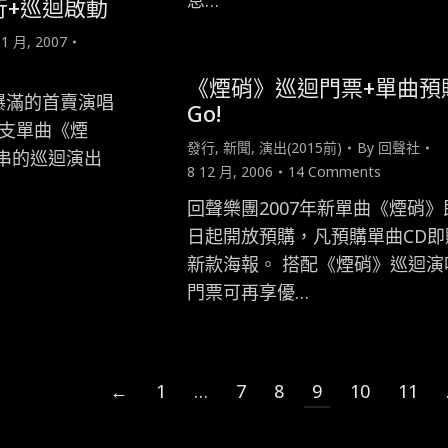
息…
行+巡迴啟動
 1 月, 2007
《煙硝》巡迴門票+單曲預
ll爆滿的首賣演唱
Go!
首支單曲《煙
發行
,
新聞
,
演出(2015前)
By
回聲社
串的巡迴演出
8 12 月, 2006
14 Comments
回聲樂團2007年新單曲《煙硝》
日起開放預購，凡預購單曲CD即
新款海報。 搭配《煙硝》巡迴演
門票可再享優…
←
1
…
7
8
9
10
11