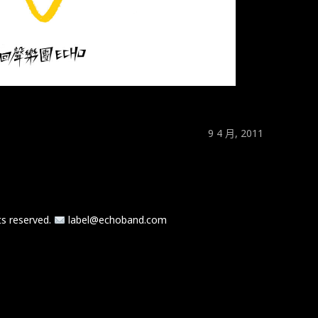
9 4 月, 2011
 reserved.
label@echoband.com