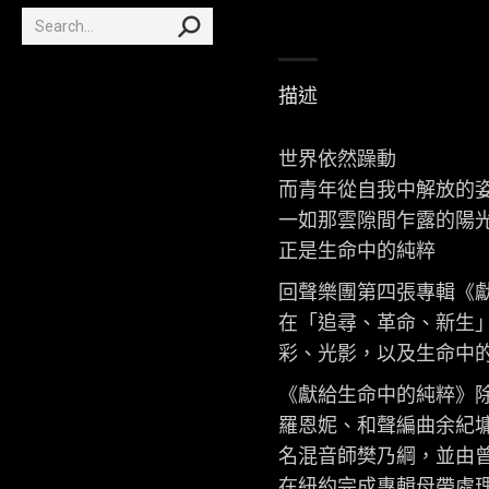
Search:
描述
世界依然躁動
而青年從自我中解放的
一如那雲隙間乍露的陽
正是生命中的純粹
回聲樂團第四張專輯《
在「追尋、革命、新生
彩、光影，以及生命中
《獻給生命中的純粹》
羅恩妮、和聲編曲余紀
名混音師樊乃綱，並由曾與綠洲O
在紐約完成專輯母帶處