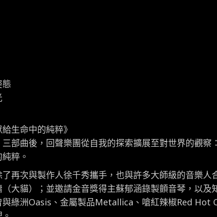
裝
版
CD]
數
量
姿態
光
獻給生命中的純粹》
」三部曲後，回聲樂團從自我的探索擴展至對世界的觀察
的純粹。
除了再次與製作人徐千秀攜手，也與許多大師級的音樂人
墉（大貓）；並邀請金音獎得主蘇郁涵錄製顫音琴，以及
asis、金屬製品Metallica、嗆紅辣椒Red Hot Chil
理。