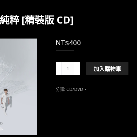
粹 [精裝版 CD]
NT$
400
獻
加入購物車
給
生
分類:
CD/DVD
命
中
的
純
粹
[精