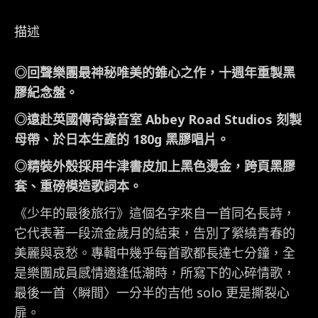
行
描述
(10th
Anniversary
◎回聲樂團最神秘唯美的錐心之作，十週年重製黑
Remastered
膠紀念盤。
Edition)
12
◎遠赴英國傳奇錄音室 Abbey Road Studios 刻製
吋
母帶、於日本生產的 180g 黑膠唱片。
黑
◎精裝外殼採用牛津書皮加上黑色燙金，跨頁黑膠
膠
套、重磅模造歌詞本。
數
《少年的最後旅行》這個名字來自一首同名長詩，
量
它代表著一段流金歲月的結束，告別了縈繞青春的
美麗與哀愁。專輯中幾乎每首歌都長達七分鐘，全
是樂團成員感情適逢低潮時，所寫下的心碎情歌，
最後一首〈瞬間〉一分半的吉他 solo 更是撕裂心
扉。